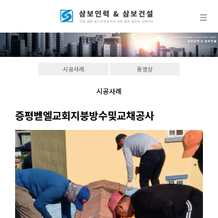
시공사례
동영상
시공사례
증평벧엘교회지붕방수및교채공사