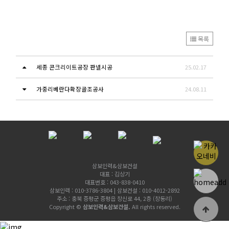
목록
세종 콘크리이트공장 판넬시공
25.02.17
가중리베란다확장골조공사
24.08.11
삼보인력&삼보건설
대표 : 김상기
대표번호 : 043-838-0410
삼보인력 : 010-3786-3804 | 삼보건설 : 010-4012-2892
주소 : 충북 증평군 증평읍 창신로 44, 2층 (창동리)
Copyright ©
삼보인력&삼보건설.
All rights reserved.