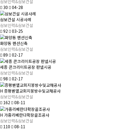
삼보인력&삼보건설
30
04-28
삼보건설 시공사례
삼보인력&삼보건설
92
03-25
화양동 펜션신축
삼보인력&삼보건설
89
02-17
세종 콘크리이트공장 판넬시공
삼보인력&삼보건설
98
02-17
H
증평벧엘교회지붕방수및교채공사
삼보인력&삼보건설
162
08-11
H
가중리베란다확장골조공사
삼보인력&삼보건설
110
08-11