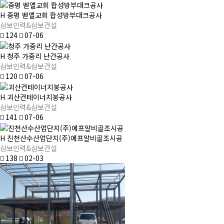
H
중평 벧엘교회 합성방부대크공사
삼보인력&삼보건설
124
07-06
H
청주 가중리 난간공사
삼보인력&삼보건설
120
07-06
H
괴산컨테이너지붕공사
삼보인력&삼보건설
141
07-06
H
진천산수산업단지(주)에프알비골조시공
삼보인력&삼보건설
138
02-03