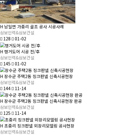
H
남일면 가중리 골조 공사 시공사례
삼보인력&삼보건설
128
01-02
H
헹거도어 시공 전/후
삼보인력&삼보건설
145
01-02
H
장수군 주택2동 징크판넬 신축시공현장
삼보인력&삼보건설
144
11-14
H
장수군 주택2동 징크판넬 신축시공현장 완공
삼보인력&삼보건설
125
11-14
H
초중리 징크판넬 외장리모델링 공사현장
삼보인력&삼보건설