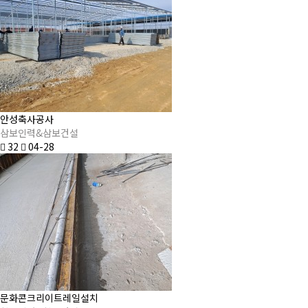
안성축사공사
삼보인력&삼보건설
32
04-28
문화콘크리이트레일설치