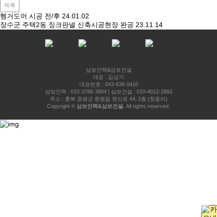
목록
헹거도어 시공 전/후
24.01.02
장수군 주택2동 징크판넬 신축시공현장 완공
23.11.14
삼보인력&삼보건설
대표 : 김상기
대표번호 : 043-838-0410
삼보인력 : 010-3786-3804 | 삼보건설 : 010-4012-2892
주소 : 충북 증평군 증평읍 창신로 44, 2층 (창동리)
Copyright ©
삼보인력&삼보건설.
All rights reserved.