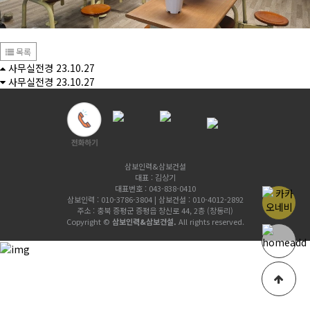
목록
사무실전경
23.10.27
사무실전경
23.10.27
삼보인력&삼보건설
대표 : 김상기
대표번호 : 043-838-0410
삼보인력 : 010-3786-3804 | 삼보건설 : 010-4012-2892
주소 : 충북 증평군 증평읍 창신로 44, 2층 (창동리)
Copyright ©
삼보인력&삼보건설.
All rights reserved.